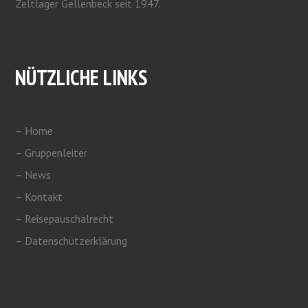
Zeltlager Gellenbeck seit 1947.
NÜTZLICHE LINKS
– Home
– Gruppenleiter
– News
– Kontakt
– Reisepauschalrecht
– Datenschutzerklärung